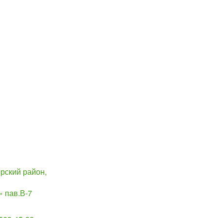
рский район,
 пав.В-7